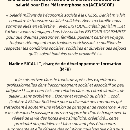
Emmanuel VERGE, écriture d’une thèse et entrepreneur-
salarié pour Elea Métamorphose.s.s (ACEASCOP)
« Salarié militant de l’économie sociale à la CRESS, Daniel m’a fait
connaitre le tourisme social et solidaire. Avec ma famille nous
sommes allés en Palestine …avec EKITOUR…c’était génial !!! ….et
j’ai bien voulu m’engager dans l’Association EKITOUR SOLIDARITE
pour que d’autres personnes, familles, puissent partir en voyage,
toujours dérangeant mais toujours enrichissant à condition de
respecter les conditions sociales, solidaires et durables des séjours
qu’ils soient lointains ou de proximité ! »
Nadine SICAULT, chargée de développement formation
(MFR)
« Je suis arrivée dans le tourisme après des expériences
professionnelles dans l’accompagnent social et associatif un peu
fatiguée ! ! …. je cherchais une relation dans un climat simple… de
plaisir …sans problème… Donner et recevoir du plaisir … cool ..
J’adhère à Ekitour Solidarité pour la diversité des membres qui
s’attachent à soutenir une relation de partage et de recherche. Avec
« les oiseaux de passage » on s’en rapproche d’un échange avec la
réalité de la vie des hôtes avec simplicité, créativité… cette
proximité du quotidien est bien souvent plus étonnante,
surprenante et elle dégage des solutions collaborative bien plus