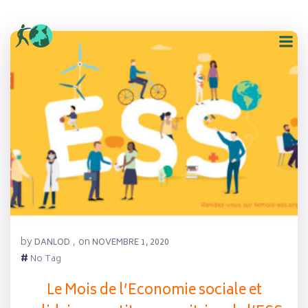
Aller
au
contenu
by
on
DANLOD
,
NOVEMBRE 1, 2020
#
No Tag
Le Mois de l’Economie sociale et