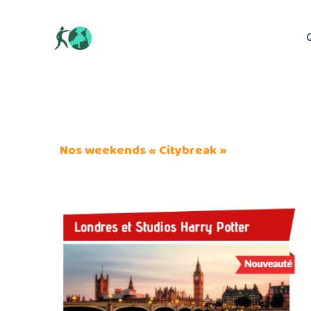
Aller
au
contenu
Nos weekends « Citybreak »