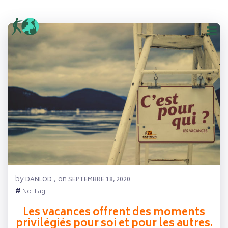
Aller
au
contenu
by
on
DANLOD
,
SEPTEMBRE 18, 2020
#
No Tag
Les vacances offrent des moments
privilégiés pour soi et pour les autres.